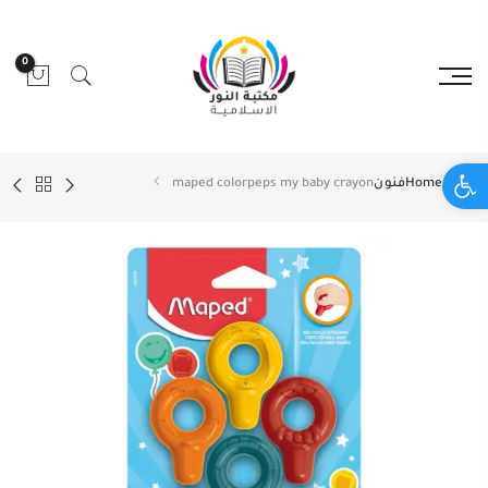
0
Open toolbar
Home
فنون
maped colorpeps my baby crayon