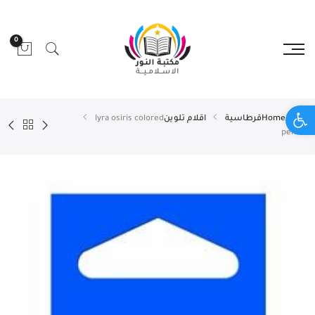
0
Open toolbar
Home
قرطاسية
اقلام تلوين
lyra osiris colored
pencil