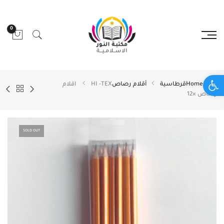
0
Open toolbar
Home
قرطاسية
أقلام رصاص
HI -TEX اقلام
رصاص ×12
SOLD OUT