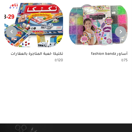
NEXT
PREVIOUS
أساور fashion bandz
تكتيكا -لعبة المتاجرة بالعقارات
₪
120
₪
75