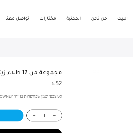
البيت
من نحن
المكتبة
مختارات
تواصل معنا
مجموعة من 12 طلاء زيتي DALER ROWNEY
₪
52
סט צבעי שמן שפורפרות 12 יח’ DALER ROWNEY