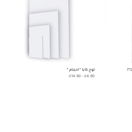
لوح كابا “احجام “
₪
14.90
–
₪
4.90