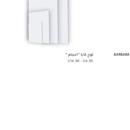
لوح كابا “احجام “
₪
14.90
–
₪
4.90