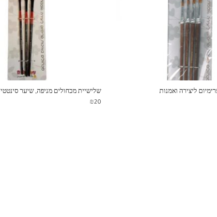
ימיום ליצירה ואמנות
שלישיית מכחולים מניפה, שיער סינטטי BARBARA
₪
20