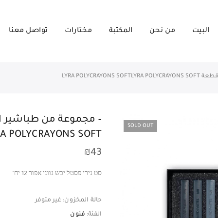
البيت
من نحن
المكتبة
مختارات
تواصل معنا
SOLD OUT
A POLYCRAYONS SOFT
₪
43
סט גירי פסטל יבש גווני אפור 12 יח’
حالة المخزون:
غير متوفر
الفئة:
فنون