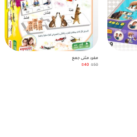
مفرد مثنى جمع
₪
40
₪
50