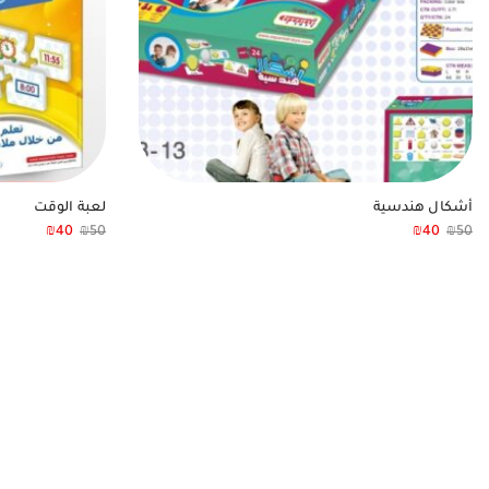
أشكال هندسية
لعبة الوقت
₪
40
₪
50
₪
40
₪
50