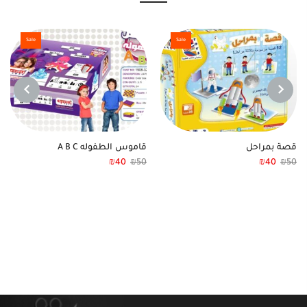
Sale
Sale
NEXT
PREVIOUS
قصة بمراحل
قاموس الطفوله A B C
₪
40
₪
50
₪
40
₪
50