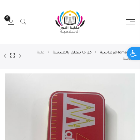
0
Open toolbar
Home
قرطاسية
كل ما يتعلق بالهندسة
علبة
هندسة