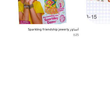
أساور Sparkling friendship jewerly
₪
25