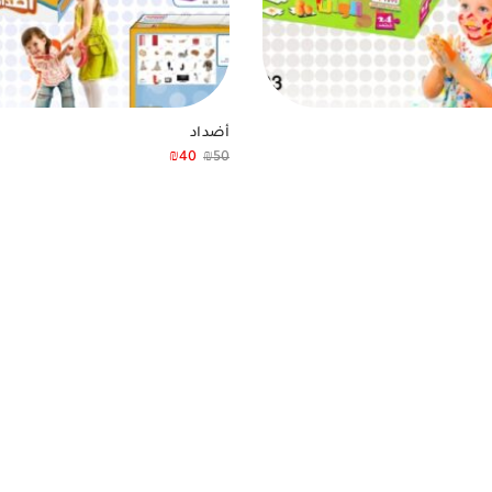
أضداد
₪
40
₪
50