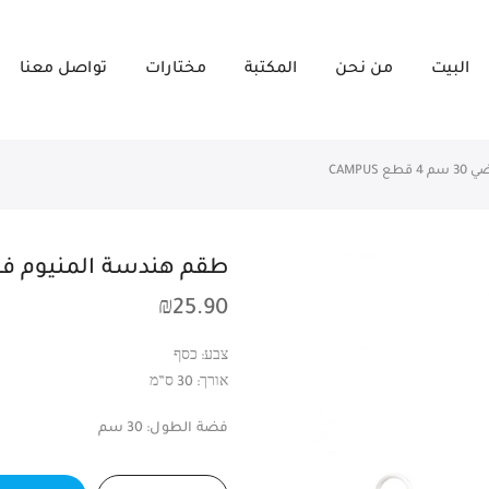
البيت
من نحن
المكتبة
مختارات
تواصل معنا
CAMPU
طقم هندسة المنيوم فضي 30 سم 4 قطع 
₪
25.90
צבע: כסף
אורך: 30 ס”מ
فضة الطول: 30 سم