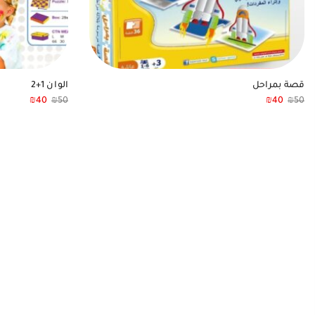
قصة بمراحل
الوان 1+2
₪
40
₪
50
₪
40
₪
50