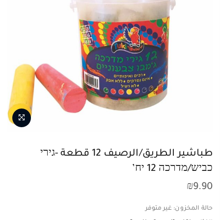
طباشير الطريق/الرصيف 12 قطعة -גירי
כביש/מדרכה 12 יח’
₪
9.90
حالة المخزون:
غير متوفر