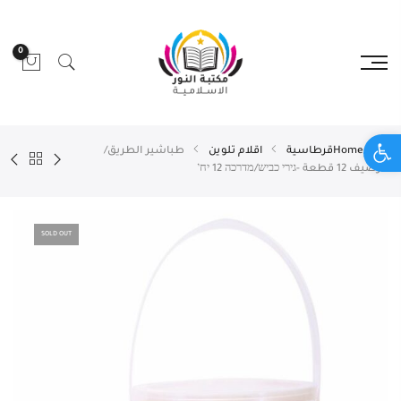
0
Open toolbar
Home
قرطاسية
اقلام تلوين
طباشير الطريق/
الرصيف 12 قطعة -גירי כביש/מדרכה 12 יח’
SOLD OUT