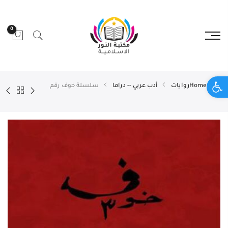
0
Open toolbar
Home
روايات
أدب عربي -- دراما
سلسلة خوف رقم
3