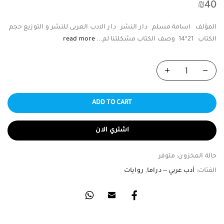
₪
40
المؤلف اسامة مسلم دار النشر دار الادب العربى للنشر و التوزيع حجم
الكتاب 21*14 وصف الكتاب مشكلتنا لم...
read more
ADD TO CART
اشتري الان
حالة المخزون:
متوفر
الفئات:
أدب عربي -- دراما
,
روايات