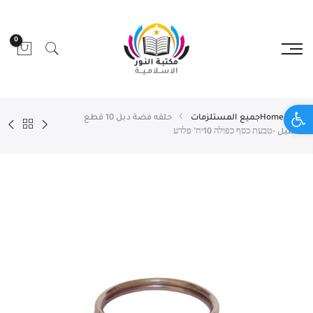
0
Open toolbar
Home
جميع المستلزمات
حلقه فضة دبل 10 قطع
استيل -טבעת כסף כפולה 10יח’ פלדע