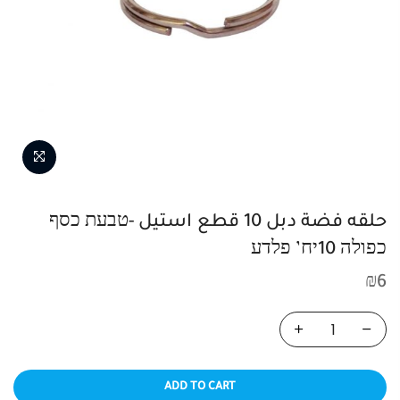
حلقه فضة دبل 10 قطع استيل -טבעת כסף
כפולה 10יח’ פלדע
₪
6
ADD TO CART