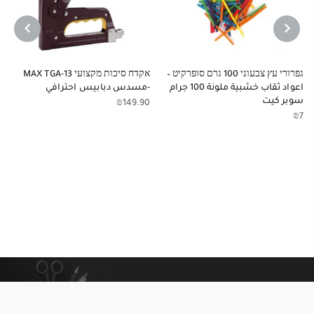
NEXT
PREVIOUS
גפרורי עץ צבעוני 100 גרם סופרקיט –
אקדח סיכות מקצועי MAX TGA-13
اعواد ثقاب خشبية ملونة 100 جرام
-مسدس دبابيس احترافي
سوبر كيت
₪
149.90
₪
7
معلومات إضافية