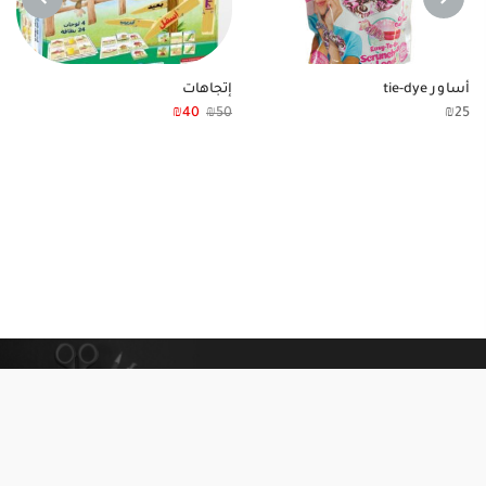
NEXT
PREVIOUS
أساور tie-dye
إتجاهات
₪
40
₪
50
₪
25
معلومات إضافية