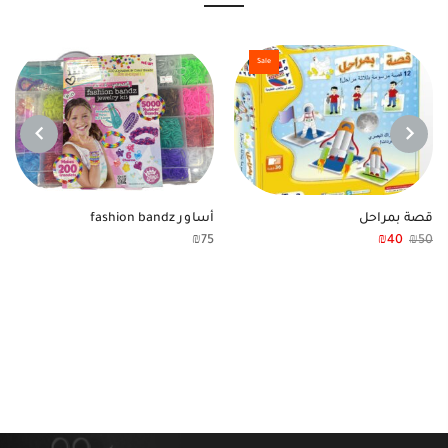
Sale
NEXT
PREVIOUS
قصة بمراحل
أساور fashion bandz
₪
75
₪
40
₪
50