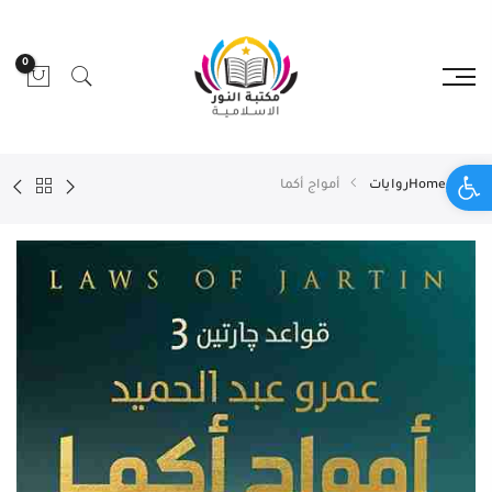
0
Open toolbar
Home
روايات
أمواج أكما