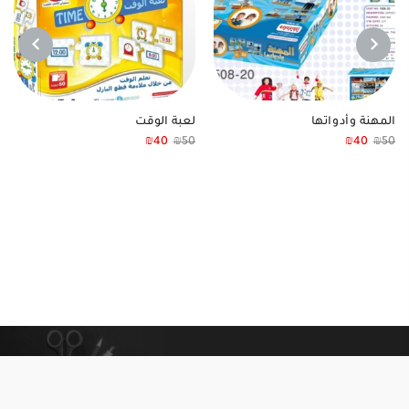
NEXT
PREVIOUS
المهنة وأدواتها
لعبة الوقت
₪
40
₪
50
₪
40
₪
50
معلومات إضافية