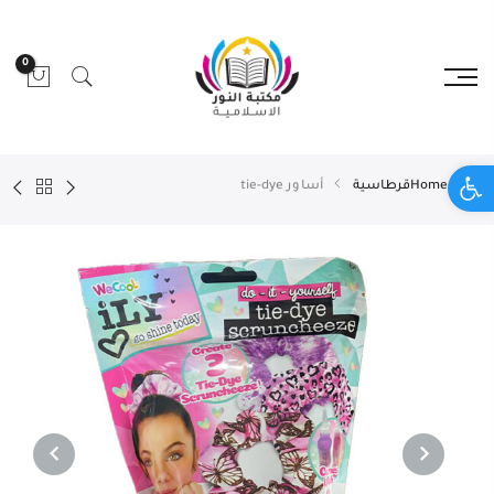
0
Open toolbar
Home
قرطاسية
أساور tie-dye