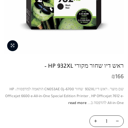
ראש דיו שחור מקורי HP 932XL –
₪
166
שם מוצר : ראש דיו‎ 932XL שחור CN053AE Oj–6700 התאמה למדפסות : HP
Officejet 6600 e-All-in-One Special Edition Printer , HP Officejet 7612 e-
All-in-One להדפסה ב...
read more