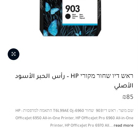
ראש דיו שחור מקורי HP – رأس الحبر الأسود
الأصلي
₪
85
שם מוצר : ראש דיו‎ 903 שחור T6L99AE Oj–6960 התאמה למדפסות : HP
OfficeJet 6950 All-in-One Printer, HP OfficeJet Pro 6960 All-in-One
Printer, HP OfficeJet Pro 6970 All...
read more