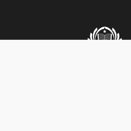
سخنين, شارع النخلة, 3081000
alnoor515445856@gmail.com
0524037692
,
04-6744663