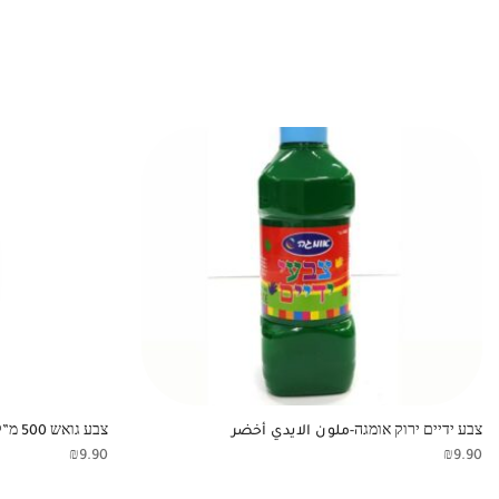
צבע ידיים ירוק אומגה-ملون الايدي أخضر
צבע גואש 500 מ”ל- צהוב دهان اصفر
₪
9.90
₪
9.90