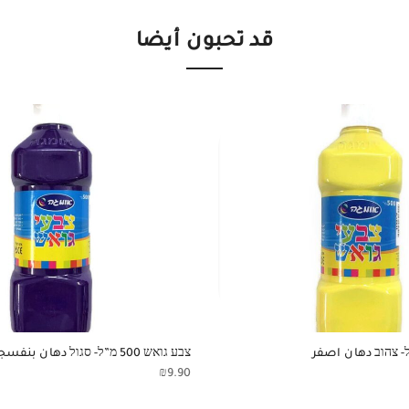
قد تحبون أيضا
צבע גואש 500 מ”ל- סגול دهان بنفسجي
₪
9.90