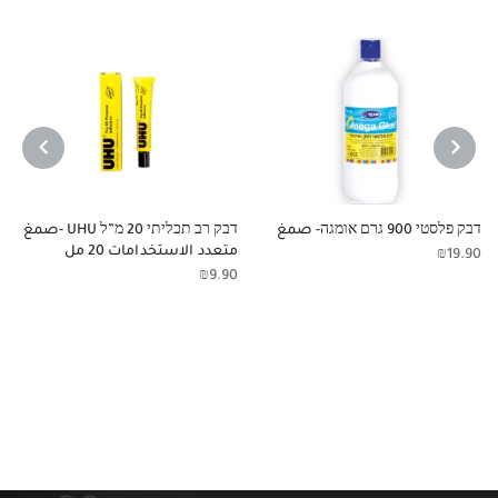
NEXT
PREVIOUS
דבק פלסטי 900 גרם אומגה- صمغ
דבק רב תכליתי 20 מ”ל UHU -صمغ
متعدد الاستخدامات 20 مل
₪
19.90
₪
9.90