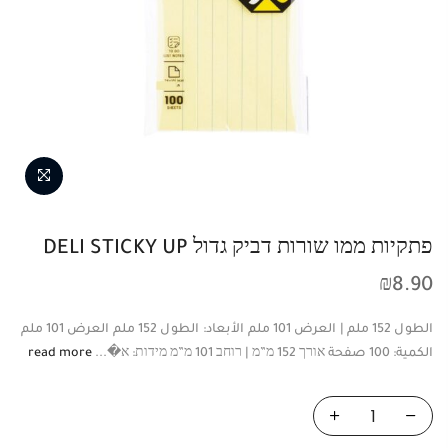
פתקיות ממו שורות דביק גדול DELI STICKY UP
₪
8.90
الطول 152 ملم | العرض 101 ملم الأبعاد: الطول 152 ملم العرض 101 ملم
الكمية: 100 صفحة אורך 152 מ”מ | רוחב 101 מ”מ מידות: א�...
read more