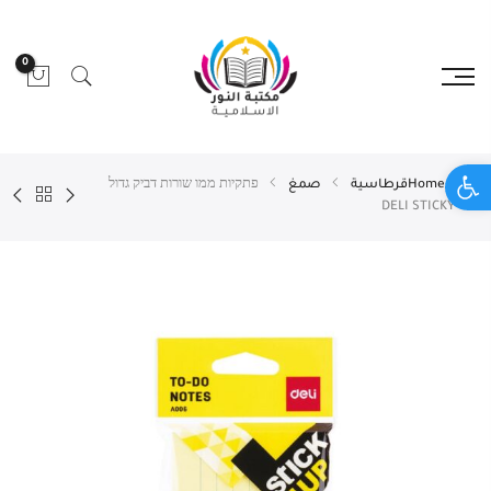
0
Open toolbar
Home
قرطاسية
صمغ
פתקיות ממו שורות דביק גדול
DELI STICKY UP