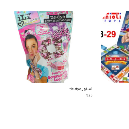
أساور tie-dye
₪
25