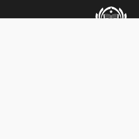
سخنين, شارع النخلة, 3081000
alnoor515445856@gmail.com
0524037692
,
04-6744663