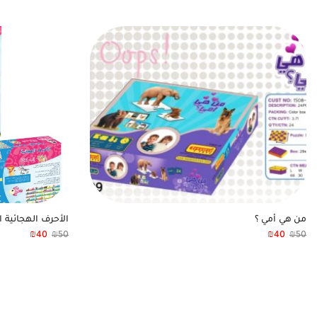
من هي أمي ؟
الأحرف الهجائية 
₪
40
₪
50
₪
40
₪
50