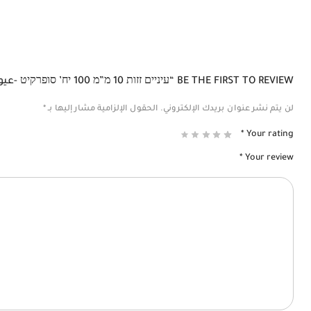
BE THE FIRST TO REVIEW “עיניים זזות 10 מ”מ 100 יח’ סופרקיט -عيون متحركة 10 ملم 100 قطعة”
لن يتم نشر عنوان بريدك الإلكتروني.
الحقول الإلزامية مشار إليها بـ
*
*
Your rating
*
Your review