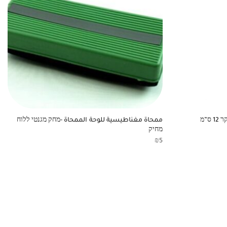
ممحاة مغناطيسية للوحة الممحاة -מחק מגנטי ללוח
מחיק
₪
5