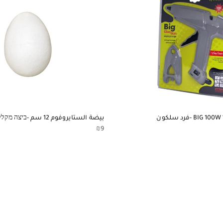
ن
بيضة الستايروفوم 12 سم -ביצה מקלקר 12 ס”מ
₪
9