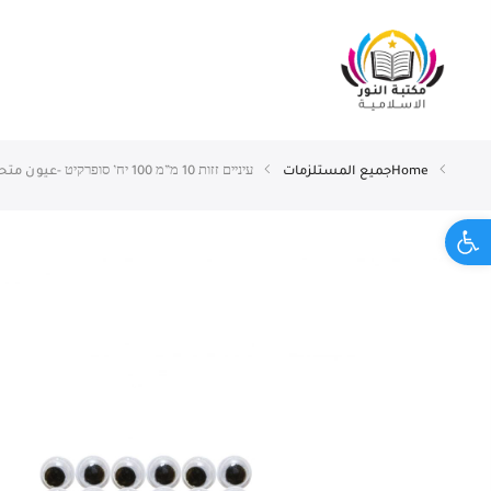
Home
جميع المستلزمات
עיניים זזות 10 מ”מ 100 יח’ סופרקיט -عيون متحركة 10 ملم 100 قطعة
Open toolbar