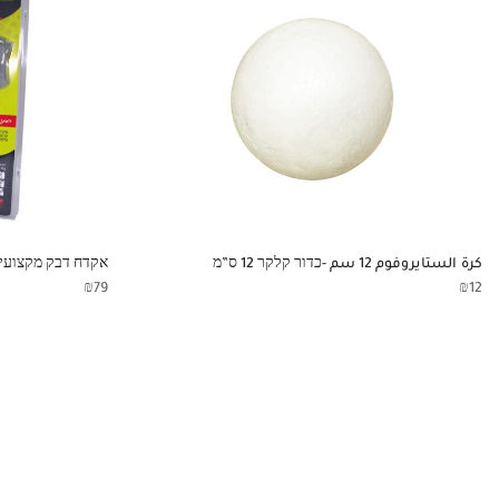
كرة الستايروفوم 12 سم -כדור קלקר 12 ס”מ
אקדח דבק מקצועי BIG 100W -فرد سلكو
₪
79
₪
12