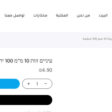
البيت
من نحن
المكتبة
مختارات
تواصل معنا
עיניים זזות 10 מ”מ 100 יח’ סופרקיט -عيون متحركة 10 ملم 100 قطعة
₪
4.90