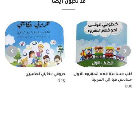
قد تحبون أيضا
NEXT
PREVIOUS
كتب مساعدة فهم المقروء الاول
حروفي حكايتي تحضيري
-سادس هيا الى العربية
₪
40
₪
30