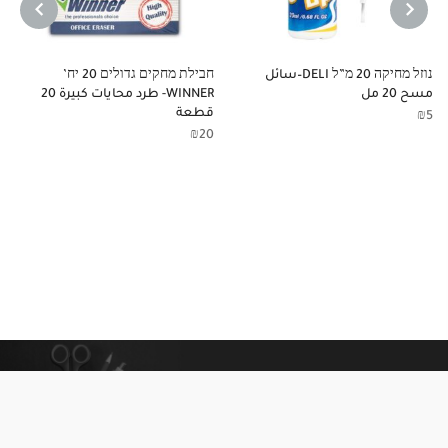
NEXT
PREVIOUS
נוזל מחיקה 20 מ”ל DELI–سائل
חבילת מחקים גדולים 20 יח’
مسح 20 مل
WINNER- طرد محايات كبيرة 20
قطعة
₪
5
₪
20
معلومات إضافية