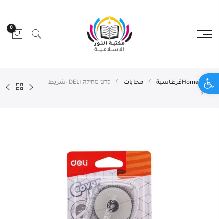
0
Open toolbar
Home
قرطاسية
محايات
סרט מחיקה DELI -شريط
محو