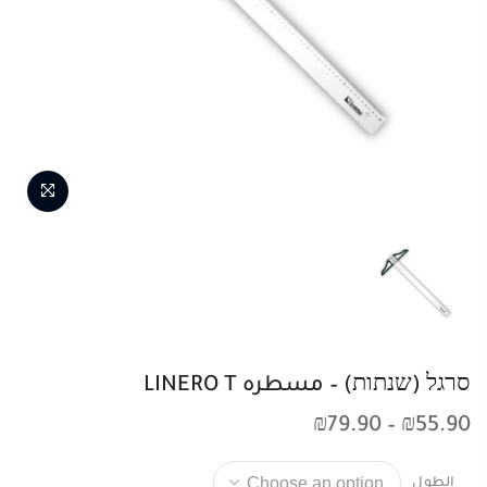
סרגל (שנתות) – مسطره LINERO T
₪
79.90
–
₪
55.90
الطول