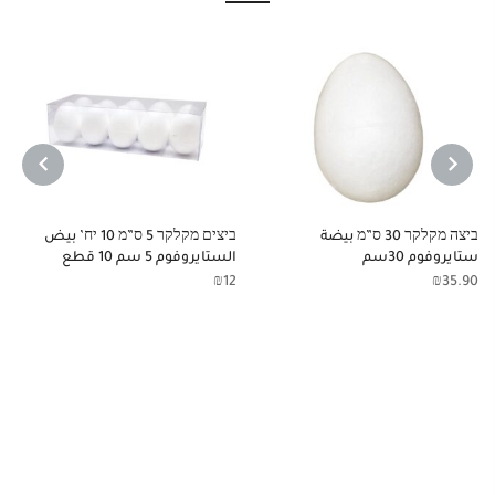
NEXT
PREVIOUS
ביצה מקלקר 30 ס”מ بيضة
ביצים מקלקר 5 ס”מ 10 יח’ بيض
ستايروفوم 30سم
الستايروفوم 5 سم 10 قطع
₪
12
₪
35.90