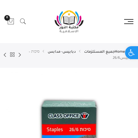
0
Open toolbar
Home
جميع المستلزمات
دبابيس- مدابس
סיכות –
دبابيس26/6