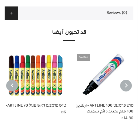
Reviews (0)
قد تحبون أيضا
Sold Out
NEXT
PREVIOUS
טוש פרמננט ARTLINE 100 -ارتلاين
טוש פרמננט ראש עגול ARTLINE 70-
100 قلم تحديد دائم سميك
₪
6
₪
14.90