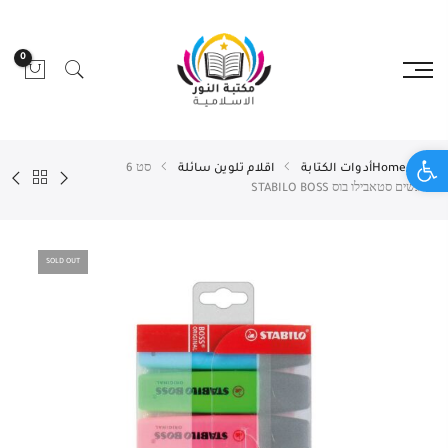
0
Open toolbar
Home
أدوات الكتابة
اقلام تلوين سائلة
סט 6
מדגשים סטאבילו בוס STABILO BOSS
SOLD OUT