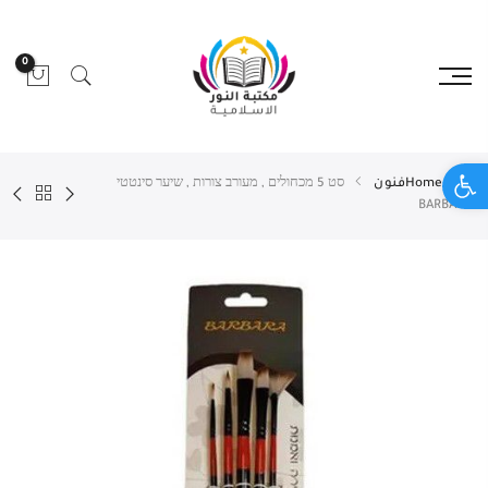
0
Open toolbar
Home
فنون
סט 5 מכחולים , מעורב צורות , שיער סינטטי
BARBARA