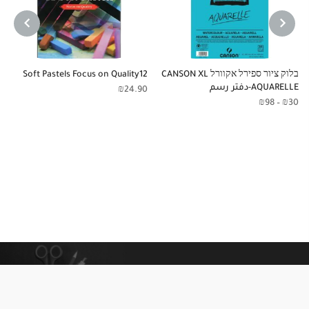
NEXT
PREVIOUS
בלוק ציור ספירל אקוורל CANSON XL
Soft Pastels Focus on Quality12
AQUARELLE-دفتر رسم
₪
24.90
₪
98
–
₪
30
معلومات إضافية