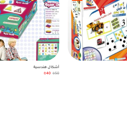
أشكال هندسية
₪
40
₪
50