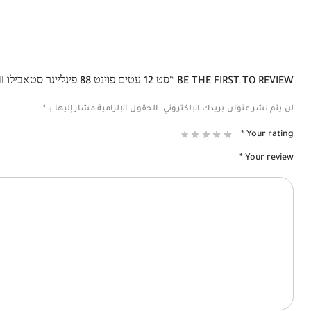
BE THE FIRST TO REVIEW “סט 12 עטים פוינט 88 פינליינר סטאבילו STABILO MINI”
لن يتم نشر عنوان بريدك الإلكتروني.
الحقول الإلزامية مشار إليها بـ
*
*
Your rating
*
Your review