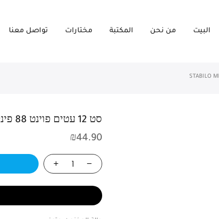
البيت
من نحن
المكتبة
مختارات
تواصل معنا
סט 12 עטים פוינט 88 פינליינר סטאבילו STABILO MINI
₪
44.90