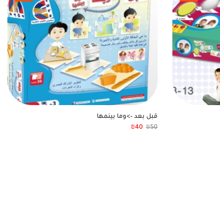
قبل بعد –>وما بينمها
₪
40
₪
50