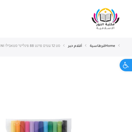
Home
قرطاسية
أقلام حبر
סט 12 עטים פוינט 88 פינליינר סטאבילו STABILO MINI
Open toolbar