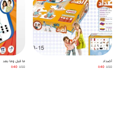
أضداد
ما قبل وما بعد
₪
40
₪
50
₪
40
₪
50