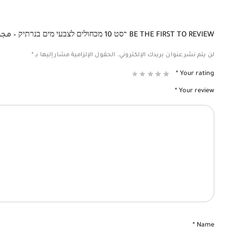
BE THE FIRST TO REVIEW “סט 10 מכחולים לצבעי מים בנרתיק – مجموعة من 10 فرش للألوان المائية في علبةDALER-ROWNEY”
لن يتم نشر عنوان بريدك الإلكتروني.
الحقول الإلزامية مشار إليها بـ
*
*
Your rating
*
Your review
*
Name