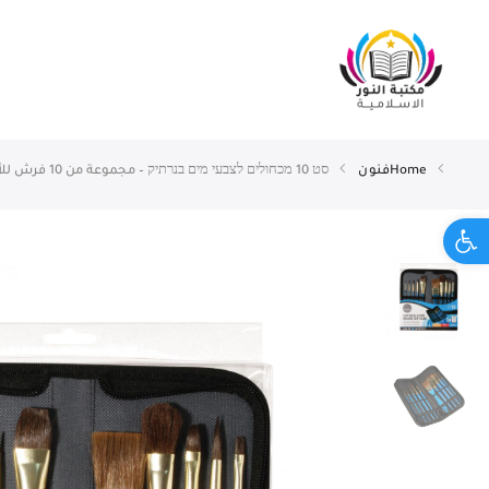
Home
فنون
סט 10 מכחולים לצבעי מים בנרתיק – مجموعة من 10 فرش للألوان المائية في علبةDALER-ROWNEY
Open toolbar