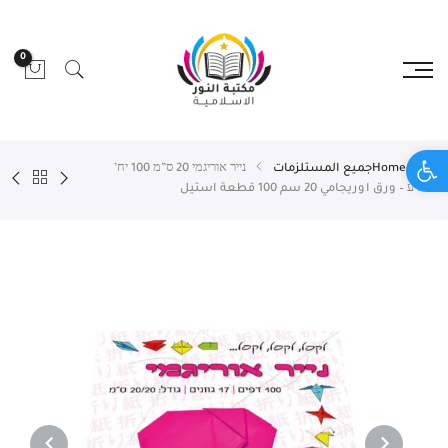
0
Open toolbar
Home
جميع المستلزمات
נייר אוריגמי 20 ס”מ 100 יח’
פלדע – ورق اوريجامي 20 سم 100 قطعة استيل