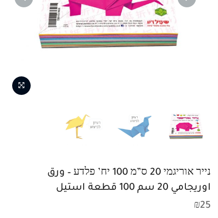
NEXT
PREVIOUS
נייר אוריגמי 20 ס”מ 100 יח’ פלדע – ورق
اوريجامي 20 سم 100 قطعة استيل
₪
25