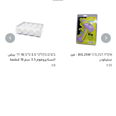
NEXT
PREVIOUS
אקדח דבק מיני BIG 25W – فرد
ביצים מקלקר 3.5 ס”מ 16 יח’ بيض
سليكون
الستايروفوم 3.5 سم 16 قطعة
₪
8
₪
35