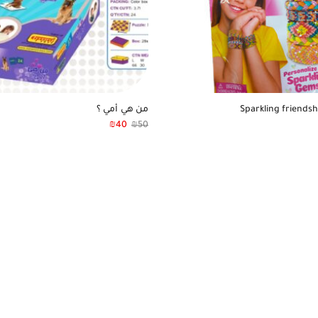
من هي أمي ؟
₪
40
₪
50