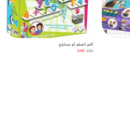
أكبر أصغر أو يساوي
₪
40
₪
50