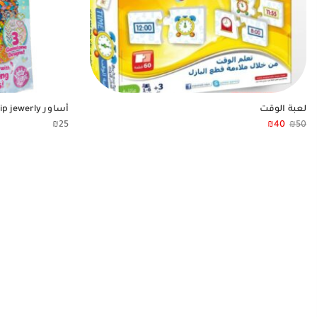
لعبة الوقت
أساور Sparkling friendship jewerly
₪
25
₪
40
₪
50