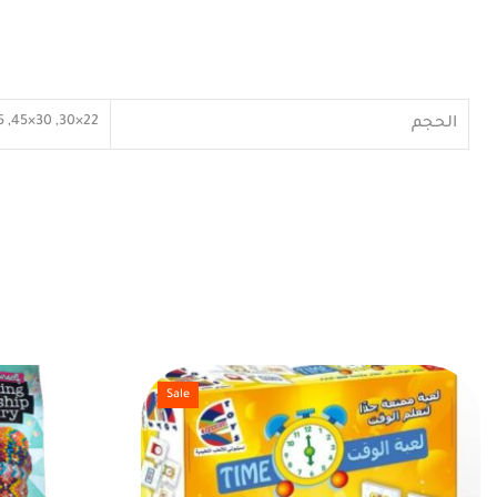
22×30, 30×45, 45×60, 60×90
الحجم
Sale