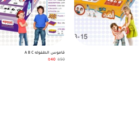
قاموس الطفوله A B C
₪
40
₪
50