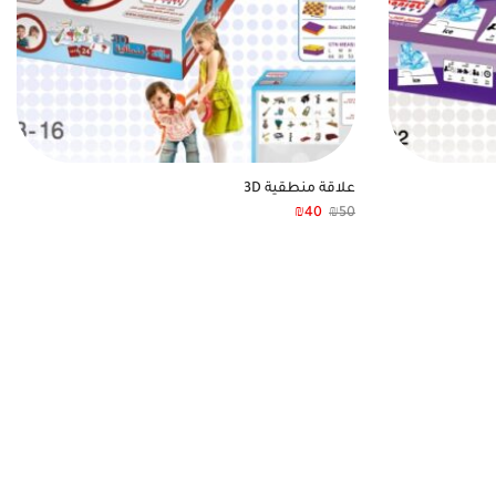
علاقة منطقية 3D
₪
40
₪
50