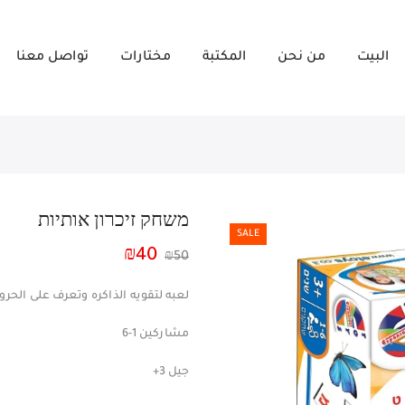
البيت
من نحن
المكتبة
مختارات
تواصل معنا
משחק זיכרון אותיות
SALE
₪
40
₪
50
لعبه لتقويه الذاكره وتعرف على الحر
مشاركين 1-6
جيل 3+