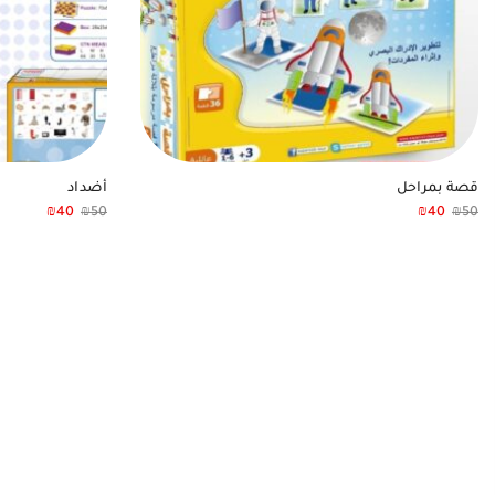
قصة بمراحل
أضداد
₪
40
₪
50
₪
40
₪
50