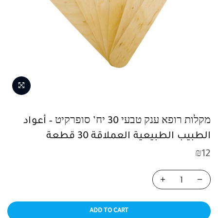
מקלות רופא ענק טבעי 30 יח’ סופרקיט – أعواد
الطبيب الطبيعية العملاقة 30 قطعة
₪
12
ADD TO CART