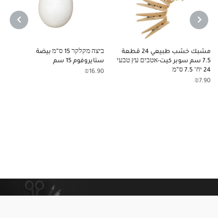
NEXT
PREVIOUS
مشبك خشب طبيعي 24 قطعة
ביצה מקלקר 15 ס”מ بيضة
7.5 سم سوبر كيت-אטבים עץ טבעי
ستايروفوم 15 سم
24 יח’ 7.5 ס”מ
₪
16.90
₪
7.90
معلومات إضافية