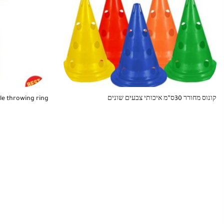
קונוס מחורר 30ס”מ איכותי צבעים שונים
ble throwing ring