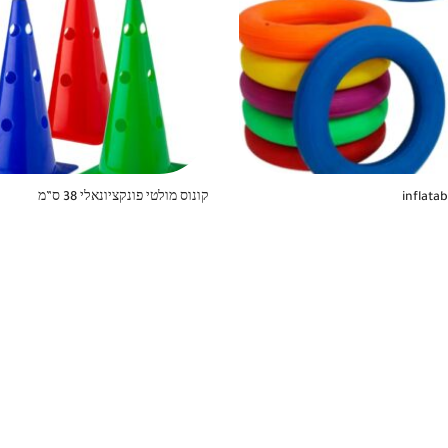
inflata
קונוס מולטי פונקציונאלי 38 ס”מ