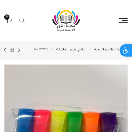
0
Open toolbar
Home
قرطاسية
اقلام تمييز الكلمات
מדגיש 1/6