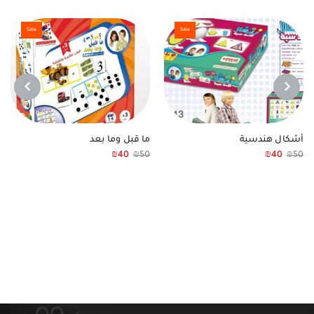
Sale
Sale
NEXT
PREVIOUS
أشكال هندسية
ما قبل وما بعد
₪
40
₪
50
₪
40
₪
50