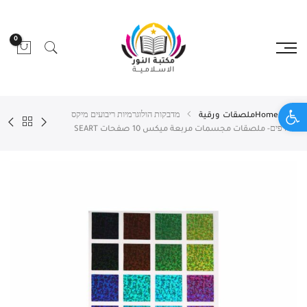
0
Open toolbar
Home
ملصقات ورقية
מדבקות הולוגרמיות ריבועים מיקס
10 דפים- ملصقات مجسمات مربعة ميكس 10 صفحات SEART