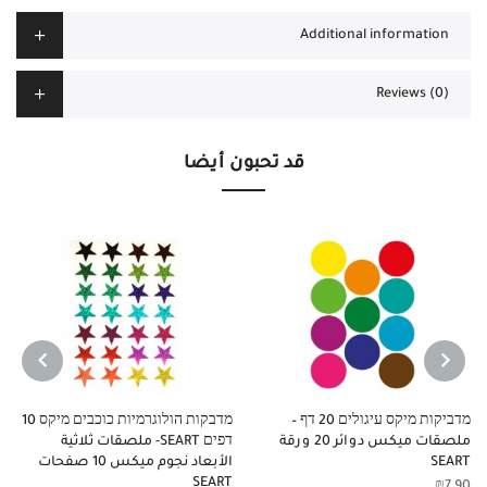
Additional information
Reviews (0)
قد تحبون أيضا
NEXT
PREVIOUS
מדביקות מיקס עיגולים 20 דף –
מדבקות הולוגרמיות כוכבים מיקס 10
ملصقات ميكس دوائر 20 ورقة
דפים SEART- ملصقات ثلاثية
SEART
الأبعاد نجوم ميكس 10 صفحات
SEART