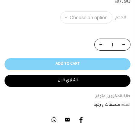
₪
7.90
الحجم
ADD TO CART
اشتري الان
حالة المخزون:
متوفر
الفئة:
ملصقات ورقية