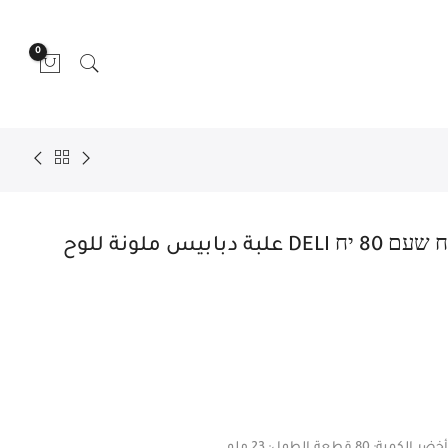
0
מארז נעצים צבעוניים ללוח שעם 80 יח DELI علبة دبابيس ملونة للوح