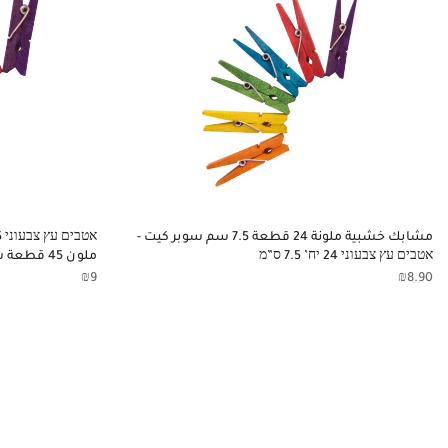
مشابك خشبية ملونة 24 قطعة 7.5 سم سوبر كيت -
אטבים עץ צבעוני 24 יח’ 7.5 ס”מ
ملون 45 قطعة سوبر كيت 25 مم
₪
9
₪
8.90