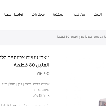
البيت
من نحن
المكتبة
مختارات
تواصل معنا
الفلين 80 قطعة
₪
6.90
צבעים: אדום | צהוב | לבן | כחול | ירוק
כמות: 80 יח’
אורך: 23 מ”מ