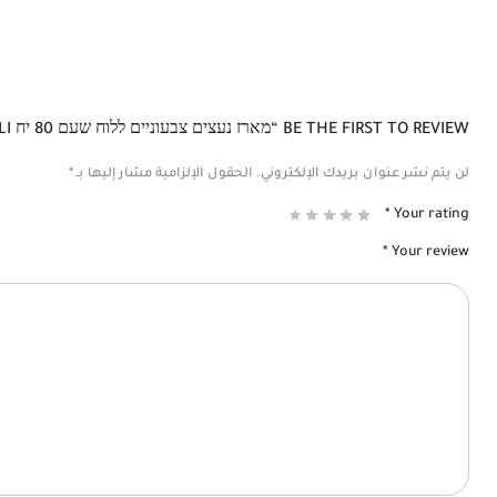
BE THE FIRST TO REVIEW “מארז נעצים צבעוניים ללוח שעם 80 יח DELI علبة دبابيس ملونة للوح الفلين 80 قطعة”
لن يتم نشر عنوان بريدك الإلكتروني.
الحقول الإلزامية مشار إليها بـ
*
*
Your rating
*
Your review