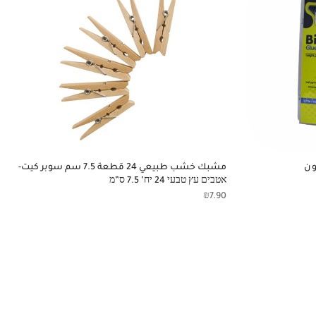
مشبك خشب طبيعي 24 قطعة 7.5 سم سوبر كيت-
אטבים עץ טבעי 24 יח’ 7.5 ס”מ
₪
7.90