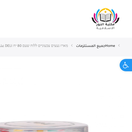
Home
جميع المستلزمات
מארז נעצים צבעוניים ללוח שעם 80 יח DELI علبة دبابيس ملونة للوح الفلين 80 قطعة
Open toolbar