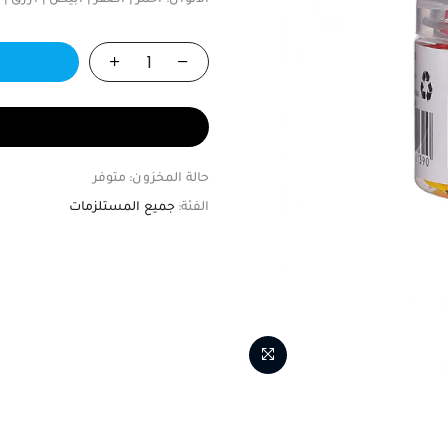
الألوان: أحمر | أصفر | أبيض | أزرق | أخضر الكمية: 80
حالة المخزون:
متوفر
الفئة:
جميع المستلزمات