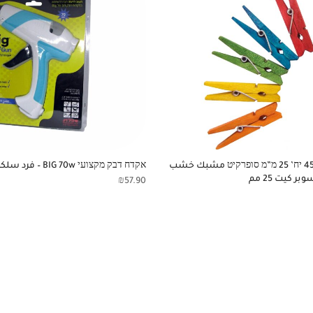
אטבים עץ צבעוני 45 יח’ 25 מ”מ סופרקיט مشبك خشب
אקדח דבק מקצועי BIG 70w – فرد سلكون
₪
57.90