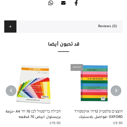
Reviews (0)
قد تحبون أيضا
Sold Out
NEXT
PREVIOUS
חוצצים פלסטיק 12יח’ אוקספורד
חבילת בריסטול לבן 70 יח’ A4 -حزمة
OXFORD -فواصل بلاستيك
بريستول ابيض 70 قطعه
₪
19.90
₪
9.90