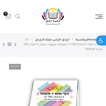
0
Open toolbar
Home
قرطاسية
أوراق-أكياس-حفظ الاوراق
דפי
מימו + מעמד 5 צבעים 700יח’-صفحات ميمو + ستاند 5 ألوان 700
وحدة NUFILE
SOLD OUT