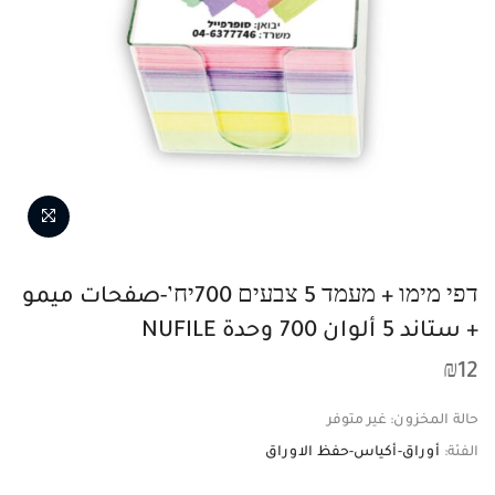
דפי מימו + מעמד 5 צבעים 700יח’-صفحات ميمو
+ ستاند 5 ألوان 700 وحدة NUFILE
₪
12
حالة المخزون:
غير متوفر
الفئة:
أوراق-أكياس-حفظ الاوراق