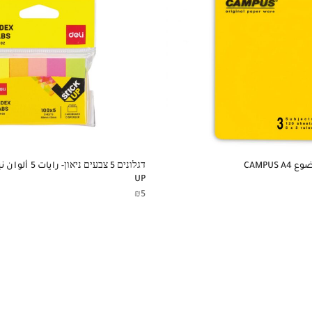
UP
₪
5