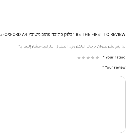
BE THE FIRST TO REVIEW “בלוק כתיבה צהוב משובץ OXFORD A4- دفتر حساب A4”
لن يتم نشر عنوان بريدك الإلكتروني.
الحقول الإلزامية مشار إليها بـ
*
*
Your rating
*
Your review