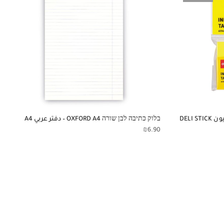
דגלונים 5 צבעים ניאון- رايات 5 ألوان نيون DELI STICK
בלוק כתיבה לבן שורה OXFORD A4 – دفتر عربي A4
₪
6.90