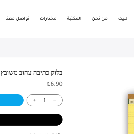
البيت
من نحن
المكتبة
مختارات
تواصل معنا
בלוק כתיבה צהוב משובץ OXFORD A4- دفتر حساب A4
₪
6.90