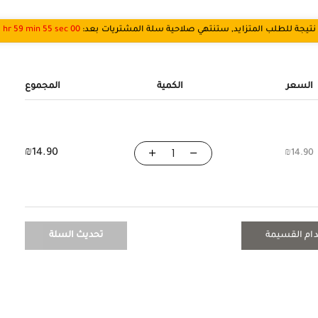
نتيجة للطلب المتزايد, ستنتهي صلاحية سلة المشتريات بعد:
00 hr 59 min 55 sec
السعر
الكمية
المجموع
₪
14.90
₪
14.90
ام القسيمة
تحديث السلة