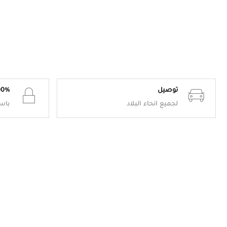
توصيل
100% دفع
لجميع انحاء البلاد
باست