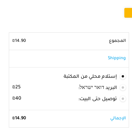
المجموع
14.90
₪
Shipping
إستلام محلي من المكتبة
₪
25
البريد דואר ישראל:
₪
40
توصيل حتى البيت:
الإجمالي
14.90
₪