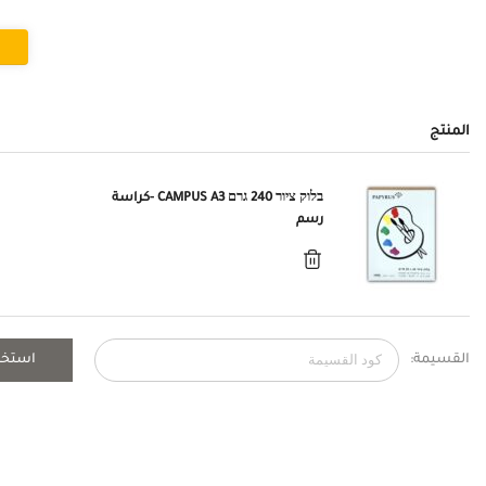
المنتج
בלוק ציור 240 גרם CAMPUS A3 -كراسة
رسم
القسيمة:
استخد